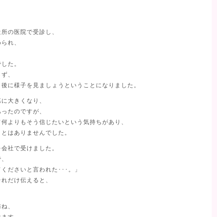
。
近所の医院で受診し、
められ、
でした。
らず、
月後に様子を見ましょうということになりました。
第に大きくなり、
あったのですが、
て何よりもそう信じたいという気持ちがあり、
ことはありませんでした。
を会社で受けました。
で、
くださいと言われた･･･。」
それだけ伝えると、
訪ね、