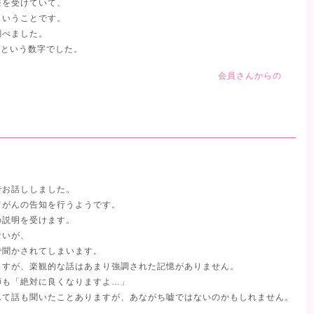
療を受けていて、
ということです。
調べました。
％という数字でした。
会員さんからの
でお話ししました。
てがんの告知を行うようです。
の説明を受けます。
ないが、
で聞かされてしまいます。
ますが、楽観的な話はあまり強調された記憶がありません。
師も「絶対に良くなりますよ…」
んて話も聞いたことありますが、あながち嘘ではないのかもしれません。