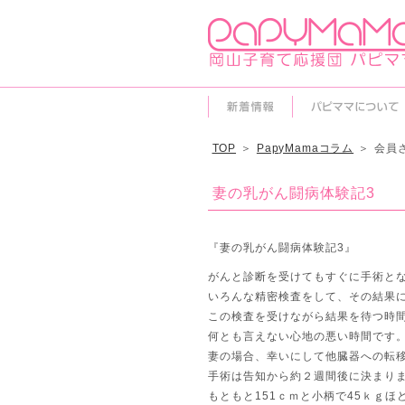
TOP
＞
PapyMamaコラム
＞
会員
妻の乳がん闘病体験記3
『妻の乳がん闘病体験記3』
がんと診断を受けてもすぐに手術と
いろんな精密検査をして、その結果
この検査を受けながら結果を待つ時
何とも言えない心地の悪い時間です
妻の場合、幸いにして他臓器への転
手術は告知から約２週間後に決まり
もともと151ｃｍと小柄で45ｋｇ