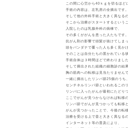
この間に心労から40ｋｇを切るほど
手術の内容は、左乳房の全摘出です
そして他の外科手術と大きく異なる
そこから治療がスタートするという
入院したのは乳腺外科の病棟で、
その多くががんを患った人たちです
抗がん剤の影響で頭髪が抜けてしま
頭をバンダナで覆った人も多く見か
そのことは自分たちの置かれている
手術自体は３時間ほどで終わりまし
そして摘出された組織の細胞診の結
胸の筋肉への転移は見当たりません
一緒に摘出したリンパ節25個のうち
センチネルリンパ節といわれるこの
リンパに入ったがんが最初にたどり
ここでがんが見つからなければ転移
リンパ節でがんが見つかっても転移
がんが見つかったことで、今後の転
治療を受ける上で昔と大きく異なる
インターネット等の普及により、