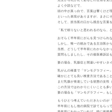
先生から乳がんであるとの告知を受
よく小説などで、
頭の中が真っ白で、言葉は響くけど
といった表現がありますが、まさに
そして、担当医の口から残念な言葉
「私で頼りないと思われるのなら、
おそらく半年前にがんを見つけられ
しかし、唯一の頼みである主治医か
当然、どうして半年前にわからなか
質問もしましたし、その後医療訴訟
妻の場合、乳腺症と間違いやすいタ
乳がんの検査で「マンモグラフィー
確かにとても良い検査方法であるこ
まだ乳腺が発達している状態の女性（
この方法ではわかりにくいことも多
妻の場合も「マンモグラフィー」も
もうひとつ考えていただきたいのが
半年前にもし他の病院で診てもらっ
半年前にわかっていれば、特に術後