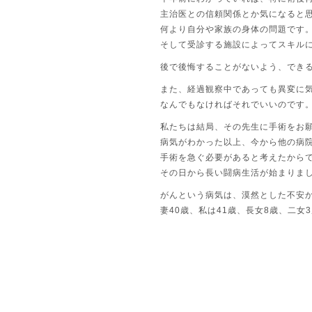
主治医との信頼関係とか気になると
何より自分や家族の身体の問題です
そして受診する施設によってスキル
後で後悔することがないよう、でき
また、経過観察中であっても異変に
なんでもなければそれでいいのです
私たちは結局、その先生に手術をお
病気がわかった以上、今から他の病
手術を急ぐ必要があると考えたから
その日から長い闘病生活が始まりま
がんという病気は、漠然とした不安
妻40歳、私は41歳、長女8歳、二女