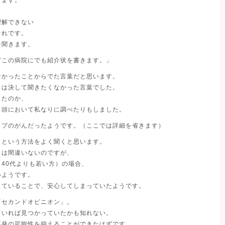
けます。
理解できない
それです。
を聞きます。
どこの病院にでも紹介状を書きます。」
なかったことからでた言葉だと思います。
らは決して聞きたくなかった言葉でした。
ったのか、
も頭において私なりに調べたりもしました。
イプのがんだったようです。（ここでは詳細を省きます）
」という方法をよく聞くと思います。
とは間違いないのですが、
40代よりも若い方）の場合、
いようです。
していることで、安心してしまっていたようです。
「セカンドオピニオン」。
ていれば見つかっていたかも知れない。
再発の可能性を抑えることができたはずです。