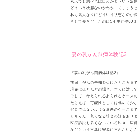
素人でも調べれば自分がどういう治
どういう状態なのかわかってしまう
私も素人なりにどういう状態なのか
そして導きだしたのは5年生存率60
妻の乳がん闘病体験記2
『妻の乳がん闘病体験記2』
前回、がんの告知を受けたところま
現在はほとんどの場合、本人に対し
そして、考えられるあらゆるケース
たとえば、可能性としては極めて少
ゼロではないような最悪のケースま
もちろん、良くなる場合の話もあり
医療訴訟も多くなっている昨今、医
などという言葉は安易に言わないな