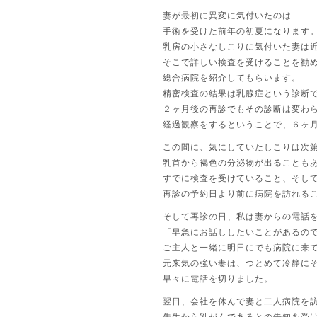
妻が最初に異変に気付いたのは
手術を受けた前年の初夏になります
乳房の小さなしこりに気付いた妻は
そこで詳しい検査を受けることを勧
総合病院を紹介してもらいます。
精密検査の結果は乳腺症という診断
２ヶ月後の再診でもその診断は変わ
経過観察をするということで、６ヶ
この間に、気にしていたしこりは次
乳首から褐色の分泌物が出ることも
すでに検査を受けていること、そし
再診の予約日より前に病院を訪れる
そして再診の日、私は妻からの電話
「早急にお話ししたいことがあるの
ご主人と一緒に明日にでも病院に来て
元来気の強い妻は、つとめて冷静に
早々に電話を切りました。
翌日、会社を休んで妻と二人病院を