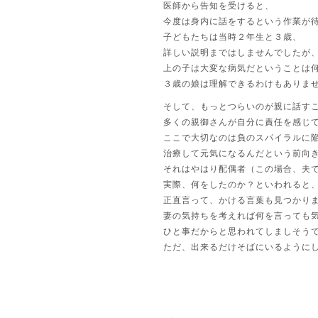
医師から告知を受けると、
今度は身内に話をするという作業が
子どもたちは当時２年生と３歳、
詳しい説明まではしませんでしたが
上の子は大変な病気だということは
３歳の娘は理解できるわけもありま
そして、もっとつらいのが親に話す
多くの親御さんが自分に責任を感じ
ここで大切なのは負のスパイラルに
治療して元気になるんだという前向
それはやはり配偶者（この場合、夫
実際、何をしたのか？といわれると
正直言って、かける言葉も見つかり
妻の気持ちを考えれば何を言っても
ひと事だからと思われてしましそう
ただ、出来るだけそばにいるように