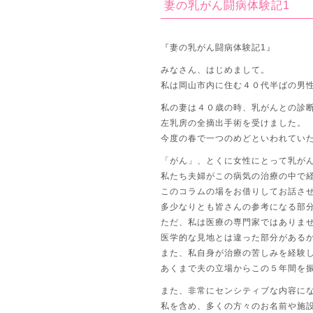
妻の乳がん闘病体験記1
『妻の乳がん闘病体験記1』
みなさん、はじめまして。
私は岡山市内に住む４０代半ばの男
私の妻は４０歳の時、乳がんとの診
左乳房の全摘出手術を受けました。
今度の春で一つのめどといわれてい
「がん」、とくに女性にとって乳が
私たち夫婦がこの病気の治療の中で
このコラムの場をお借りしてお話さ
多少なりとも皆さんの参考になる部
ただ、私は医療の専門家ではありま
医学的な見地とは違った部分がある
また、私自身が治療の苦しみを経験
あくまで夫の立場からこの５年間を
また、非常にセンシティブな内容に
私を含め、多くの方々のお名前や施