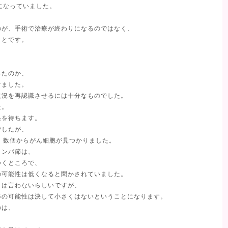
になっていました。
。
のが、手術で治療が終わりになるのではなく、
ことです。
。
ったのか、
けました。
状況を再認識させるには十分なものでした。
た。
果を待ちます。
でしたが、
、数個からがん細胞が見つかりました。
リンパ節は、
つくところで、
の可能性は低くなると聞かされていました。
とは言わないらしいですが、
移の可能性は決して小さくはないということになります。
のは、