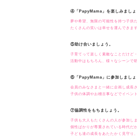
④「PapyMama」を楽しみまし
夢や希望、無限の可能性を持つ子供
たくさんの笑いは幸せを運んできま
⑤助け合いましょう。
子育てって楽しく素敵なことだけど
活動中はもちろん、様々なシーンで
⑥「PapyMama」に参加しまし
会員のみなさまと一緒に企画し成長
子供の体調やお稽古事などでイベン
⑦協調性をもちましょう。
子供も大人もたくさんの人が参加し
個性ばかりが尊重されている時代だ
子ども達の成長をあたたかく見守り