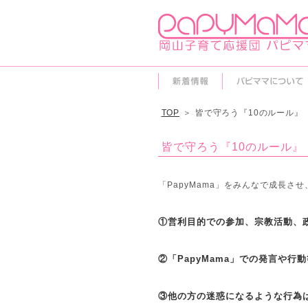
TOP
＞
皆で守ろう『10のルール』
皆で守ろう『10のルール』
「PapyMama」をみんなで成長
①営利目的での参加、宗教活動、
②「PapyMama」での発言や
③他の方の迷惑になるような行為