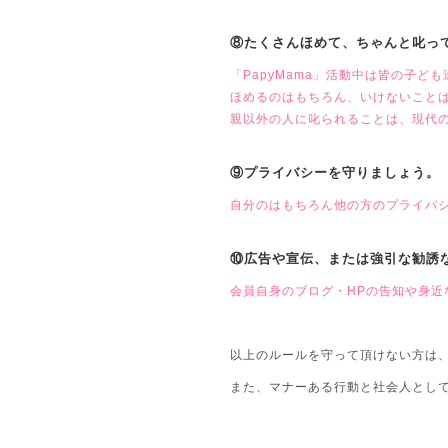
⑧たくさんほめて、ちゃんと叱っ
「PapyMama」活動中は皆の子ど
ほめるのはもちろん、いけないこと
親以外の人に叱られることは、現代
⑨プライバシーを守りましょう。
自分のはもちろん他の方のプライバ
⑩広告や宣伝、または強引な勧誘
会員自身のブログ・HPの告知や身近
以上のルールを守って頂けない方は
また、マナーある行動と社会人とし