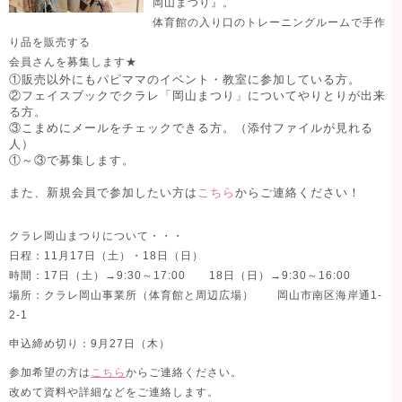
岡山まつり』。
体育館の入り口のトレーニングルームで手作
り品を販売する
会員さんを募集します★
①販売以外にもパピママのイベント・教室に参加している方。
②フェイスブックでクラレ「岡山まつり」についてやりとりが出来
る方。
③こまめにメールをチェックできる方。（添付ファイルが見れる
人）
①～③で募集します。
また、新規会員で参加したい方は
こちら
からご連絡ください！
クラレ岡山まつりについて・・・
日程：11月17日（土）・18日（日）
時間：17日（土）→9:30～17:00 18日（日）→9:30～16:00
場所：クラレ岡山事業所（体育館と周辺広場） 岡山市南区海岸通1-
2-1
申込締め切り：9月27日（木）
参加希望の方は
こちら
からご連絡ください。
改めて資料や詳細などをご連絡します。