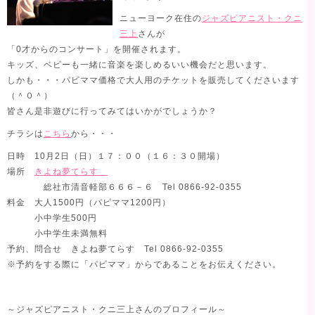
ニューヨーク在住の
ジャズピアニスト・クニ
三上
さんが
「0才からのコンサート」を開催されます。
キッズ、ベビーも一緒に音楽を楽しめるいい機会だと思います。
しかも・・・パピママ価格で大人用のチケットを販売してくださいます
（＾０＾）
皆さん是非遊びに行ってみてはいかがでしょうか？
チラシは
こちら
から・・・
日時 10月2日（日）１７：００（１６：３０開場）
場所
きよね夢てらす
総社市清音軽部６６６－６ Tel 0866-92-0355
料金 大人1500円（パピママ1200円）
小中学生500円
小中学生未満無料
予約、問合せ きよね夢てらす Tel 0866-92-0355
※予約をする際に「パピママ」からであることをお伝えください。
～ジャズピアニスト・クニ三上さんのプロフィール～