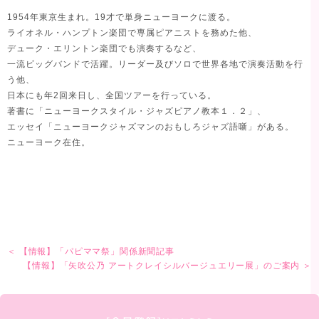
1954年東京生まれ。19才で単身ニューヨークに渡る。
ライオネル・ハンプトン楽団で専属ピアニストを務めた他、
デューク・エリントン楽団でも演奏するなど、
一流ビッグバンドで活躍。リーダー及びソロで世界各地で演奏活動を行
う他、
日本にも年2回来日し、全国ツアーを行っている。
著書に「ニューヨークスタイル・ジャズピアノ教本１．２」、
エッセイ「ニューヨークジャズマンのおもしろジャズ語噺」がある。
ニューヨーク在住。
＜ 【情報】「パピママ祭」関係新聞記事
【情報】「矢吹公乃 アートクレイシルバージュエリー展」のご案内 ＞