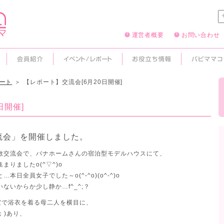
運営者概要
お問い合わせ
ポート
＞
【レポート】交流会[6月20日開催]
日開催]
流会」を開催しました。
敷交流会で、パナホームさんの宿泊型モデルハウスにて、
まりましたo(^▽^)o
…本日全員女子でした～o(^-^o)(o^-^)o
ないからか少し静か…f^_^;？
で浴衣を着る母二人を横目に、
；)あり、