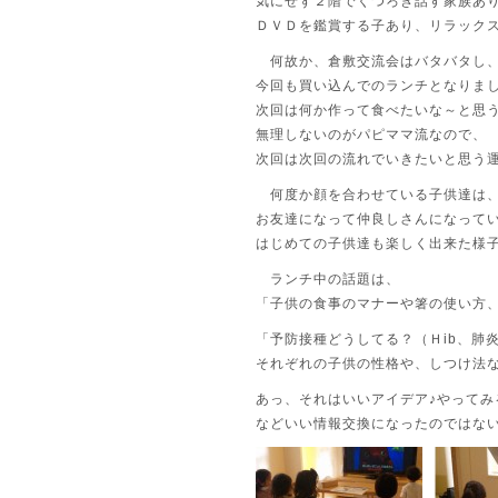
気にせず２階でくつろぎ話す家族あ
ＤＶＤを鑑賞する子あり、リラック
何故か、倉敷交流会はバタバタし
今回も買い込んでのランチとなりま
次回は何か作って食べたいな～と思
無理しないのがパピママ流なので、
次回は次回の流れでいきたいと思う
何度か顔を合わせている子供達は
お友達になって仲良しさんになって
はじめての子供達も楽しく出来た様子
ランチ中の話題は、
「子供の食事のマナーや箸の使い方
「予防接種どうしてる？（Ｈib、肺
それぞれの子供の性格や、しつけ法
あっ、それはいいアイデア♪やってみ
などいい情報交換になったのではな