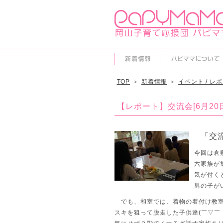
TOP
＞
新着情報
＞
イベント / レ
【レポート】交流会[6月20
「交
今回は倉
六家族が集
気が付くと
男の子がい
でも、和室では、着物の着付け教室
スキを狙って脱走した子供達(￣▽￣