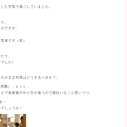
り、
スした空気で過ごしていました。
、
した。
うのですが、
運営者です（笑）
、
いたり、
でした♪
、わがまま対策はどうするべきか？」
炎球菌）」ｅｔｃ…
などで各家庭のやり方が違うので面白いな～と思いつつ、
る～
いでしょうか！