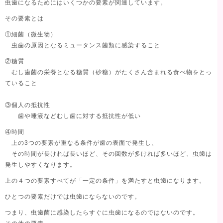
虫歯になるためにはいくつかの要素が関連しています。
その要素とは
①細菌（微生物）
虫歯の原因となるミュータンス菌類に感染すること
②糖質
むし歯菌の栄養となる糖質（砂糖）がたくさん含まれる食べ物をとっ
ていること
③個人の抵抗性
歯や唾液などむし歯に対する抵抗性が低い
④時間
上の3つの要素が重なる条件が歯の表面で発生し、
その時間が長ければ長いほど、その回数が多ければ多いほど、虫歯は
発生しやすくなります。
上の４つの要素すべてが「一定の条件」を満たすと虫歯になります。
ひとつの要素だけでは虫歯にならないのです。
つまり、虫歯菌に感染したらすぐに虫歯になるのではないのです。