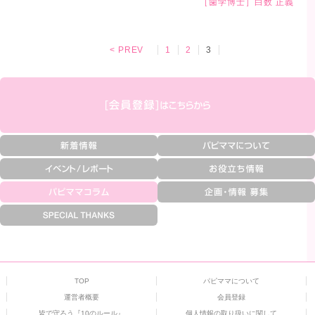
［歯学博士］白数 正義
< PREV
1
2
3
TOP
パピママについて
運営者概要
会員登録
皆で守ろう『10のルール』
個人情報の取り扱いに関して