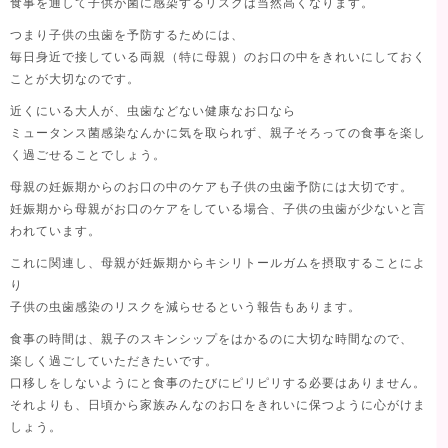
食事を通して子供が菌に感染するリスクは当然高くなります。
つまり子供の虫歯を予防するためには、
毎日身近で接している両親（特に母親）のお口の中をきれいにしておく
ことが大切なのです。
近くにいる大人が、虫歯などない健康なお口なら
ミュータンス菌感染なんかに気を取られず、親子そろっての食事を楽し
く過ごせることでしょう。
母親の妊娠期からのお口の中のケアも子供の虫歯予防には大切です。
妊娠期から母親がお口のケアをしている場合、子供の虫歯が少ないと言
われています。
これに関連し、母親が妊娠期からキシリトールガムを摂取することによ
り
子供の虫歯感染のリスクを減らせるという報告もあります。
食事の時間は、親子のスキンシップをはかるのに大切な時間なので、
楽しく過ごしていただきたいです。
口移しをしないようにと食事のたびにピリピリする必要はありません。
それよりも、日頃から家族みんなのお口をきれいに保つように心がけま
しょう。