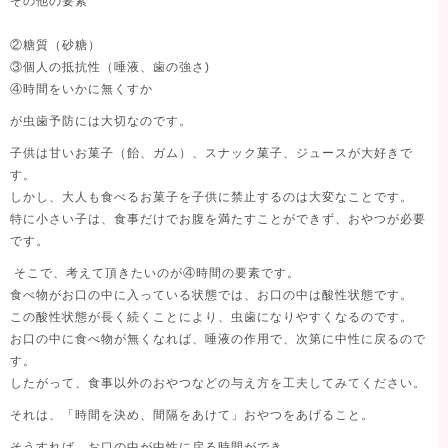
その他の要素
②糖質（砂糖）
③個人の抵抗性（唾液、歯の強さ)
④時間をいかに無くすか
が虫歯予防には大切なのです。
子供は甘いお菓子（飴、ガム）、スナック菓子、ジュースが大好きで
す。
しかし、大人も食べるお菓子を子供に禁止するのは大変なことです。
特に小さい子は、食事だけでお腹を満たすことができず、おやつが必要
です。
そこで、考えて頂きたいのが④時間の要素です。
食べ物がお口の中に入っている状態では、お口の中は酸性状態です。
この酸性状態が長く続くことにより、虫歯になりやすくなるのです。
お口の中に食べ物が無くなれば、唾液の作用で、次第に中性に戻るので
す。
したがって、食事以外のおやつなどの与え方を工夫してみてください。
それは、「時間を決め、間隔をあけて」おやつをあげること。
そうすれば、お口の中が中性に戻る時間ができ、