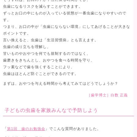
虫歯になるリスクを減らすことができます。
ずっとお口の中にものが入っている状態が一番虫歯になりやすいので
す。
つまり、お口の中が「虫歯にならない環境」にしてあげることが大きな
ポイントです。
言い換えると、虫歯は「生活習慣病」とも言えます。
虫歯の成り立ちを理解し、
甘いものやおやつを何でも規制するのではなく、
歯磨きをきちんとし、おやつを食べる時間を守り、
フッ素などで歯を強くすることにより、
虫歯はほとんど防ぐことができるのです。
まずは、おやつを与える時間から考えてみてはどうでしょうか？
［歯学博士］白数 正義
子どもの虫歯を家族みんなで予防しよう
「
第1回 歯のお勉強会
」でこんな質問がありました。